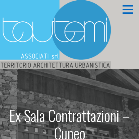
Passa
al
contenuto
Territorio Architettura Urbanistica
TAUTEMI ASSOCIATI S.R.L.
Ex Sala Contrattazioni –
Cuneo