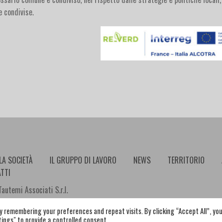
 condivise.
LA SOCIETÀ
IL GRUPPO DI LAVORO
NEWS
TERRITORIO
TTI
utemi Associati S.r.l.
 remembering your preferences and repeat visits. By clicking “Accept All”, yo
tings" to provide a controlled consent.