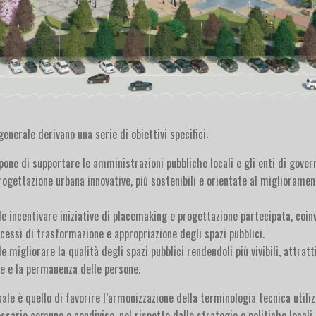
enerale derivano una serie di obiettivi specifici:
opone di supportare le amministrazioni pubbliche locali e gli enti di gover
progettazione urbana innovative, più sostenibili e orientate al migliorame
de incentivare iniziative di placemaking e progettazione partecipata, coi
rocessi di trasformazione e appropriazione degli spazi pubblici.
e migliorare la qualità degli spazi pubblici rendendoli più vivibili, attratti
e e la permanenza delle persone.
ale è quello di favorire l’armonizzazione della terminologia tecnica utiliz
ossario comune e condiviso, nel rispetto dalle strategie e politiche local