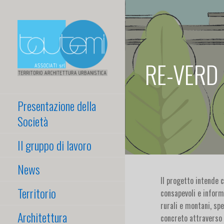
Passa
al
contenuto
RE-VERD O
TAUTEMI ASSOCIATI
Territorio Architettura
Urbanistica
Presentazione della
S.R.L.
Società
Il gruppo di lavoro
News
Il progetto intende c
Territorio
consapevoli e inform
rurali e montani, sp
Architettura
concreto attraverso