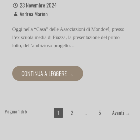
23 Novembre 2024
Andrea Marino
Oggi nella “Casa” delle Associazioni di Mondovì, presso
l’ex scuola media di Piazza, la presentazione del primo
lotto, dell’ambizioso progetto…
CONTINUA A LEGGERE →
Navigazione
Pagina 1 di 5
1
2
…
5
Avanti →
Articolo