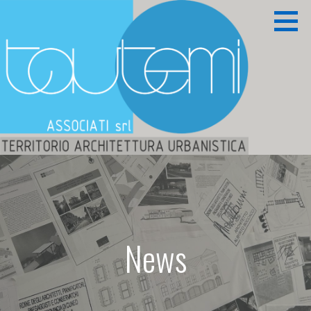
Passa
al
contenuto
Territorio Architettura Urbanistica
TAUTEMI ASSOCIATI S.R.L.
News