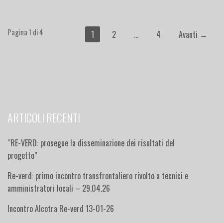
Navigazione
Pagina 1 di 4
1
2
…
4
Avanti →
Articolo
ARTICOLI RECENTI
“RE-VERD: prosegue la disseminazione dei risultati del
progetto”
Re-verd: primo incontro transfrontaliero rivolto a tecnici e
amministratori locali – 29.04.26
Incontro Alcotra Re-verd 13-01-26