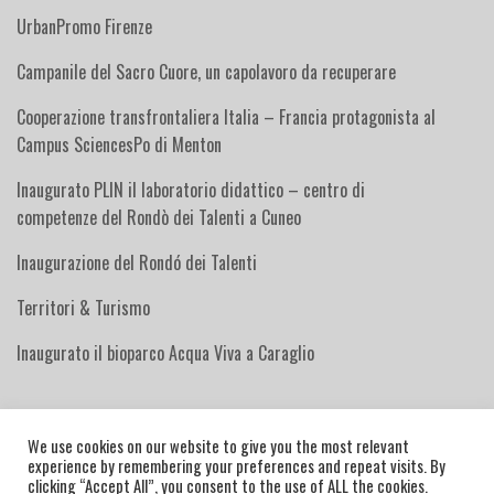
UrbanPromo Firenze
Campanile del Sacro Cuore, un capolavoro da recuperare
Cooperazione transfrontaliera Italia – Francia protagonista al
Campus SciencesPo di Menton
Inaugurato PLIN il laboratorio didattico – centro di
competenze del Rondò dei Talenti a Cuneo
Inaugurazione del Rondó dei Talenti
Territori & Turismo
Inaugurato il bioparco Acqua Viva a Caraglio
We use cookies on our website to give you the most relevant
experience by remembering your preferences and repeat visits. By
PRESENTAZIONE DELLA SOCIETÀ
IL GRUPPO DI LAVORO
clicking “Accept All”, you consent to the use of ALL the cookies.