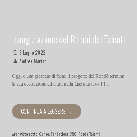
Inaugurazione del Rondó dei Talenti
8 Luglio 2022
Andrea Marino
Oggi è una giornata di festa, il progetto del Rondó termina
la sua costruzione ed entra nella fase attuativa !!!…
CONTINUA A LEGGERE →
Archiviato sotto:
Cuneo
,
Fondazione CRC
,
Rondò Talenti