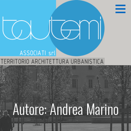
Passa
al
contenuto
Territorio Architettura Urbanistica
TAUTEMI ASSOCIATI S.R.L.
Autore: Andrea Marino