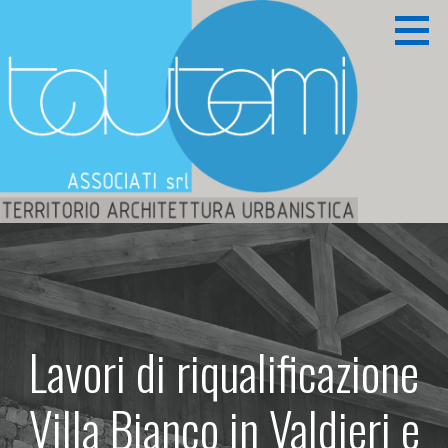
Passa
al
contenuto
Territorio Architettura Urbanistica
TAUTEMI ASSOCIATI S.R.L.
Lavori di riqualificazione
Villa Bianco in Valdieri e