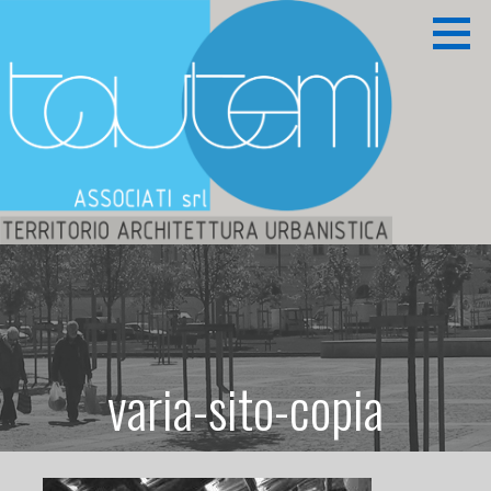
Passa
al
contenuto
Territorio Architettura Urbanistica
TAUTEMI ASSOCIATI S.R.L.
varia-sito-copia