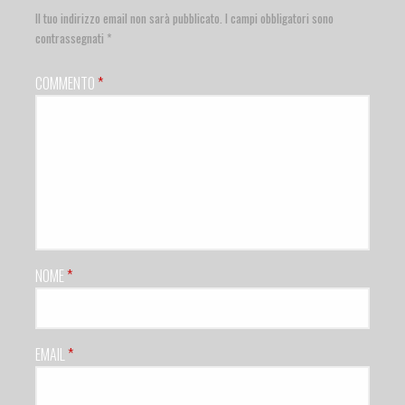
Il tuo indirizzo email non sarà pubblicato.
I campi obbligatori sono
contrassegnati
*
COMMENTO
*
NOME
*
EMAIL
*