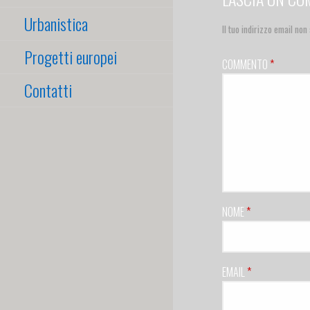
Urbanistica
Il tuo indirizzo email non
Progetti europei
COMMENTO
*
Contatti
NOME
*
EMAIL
*