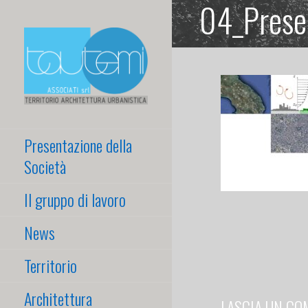
04_Presen
Passa
al
contenuto
TAUTEMI ASSOCIATI
Territorio Architettura
Urbanistica
Presentazione della
S.R.L.
Società
Il gruppo di lavoro
News
Territorio
Architettura
LASCIA UN C