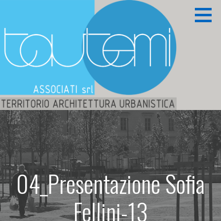
Passa
al
contenuto
Territorio Architettura Urbanistica
TAUTEMI ASSOCIATI S.R.L.
04_Presentazione Sofia
Fellini-13