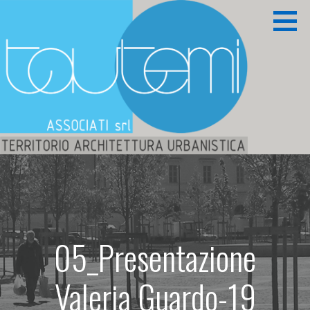
Passa
al
contenuto
Territorio Architettura Urbanistica
TAUTEMI ASSOCIATI S.R.L.
05_Presentazione
Valeria Guardo-19