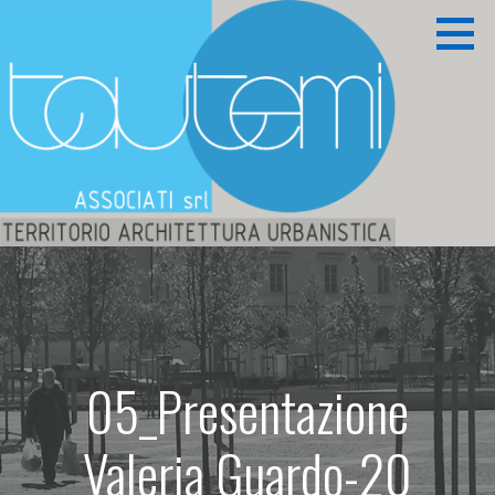
Passa
al
contenuto
Territorio Architettura Urbanistica
TAUTEMI ASSOCIATI S.R.L.
05_Presentazione
Valeria Guardo-20