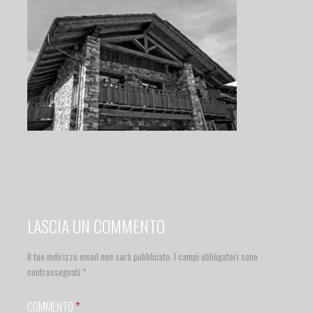
LASCIA UN COMMENTO
Il tuo indirizzo email non sarà pubblicato.
I campi obbligatori sono
contrassegnati
*
COMMENTO
*