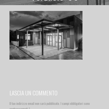
LASCIA UN COMMENTO
Il tuo indirizzo email non sarà pubblicato.
I campi obbligatori sono
contrassegnati
*