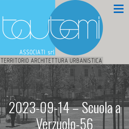
Passa
al
contenuto
Territorio Architettura Urbanistica
TAUTEMI ASSOCIATI S.R.L.
2023-09-14 – Scuola a
Verzuolo-56