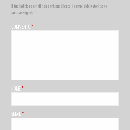
Il tuo indirizzo email non sarà pubblicato.
I campi obbligatori sono
contrassegnati
*
COMMENTO
*
NOME
*
EMAIL
*