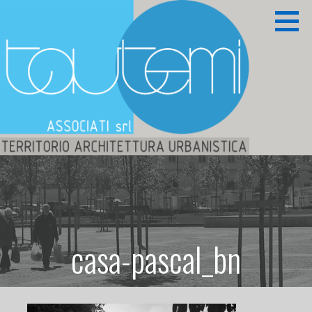
Passa
al
contenuto
Territorio Architettura Urbanistica
TAUTEMI ASSOCIATI S.R.L.
casa-pascal_bn