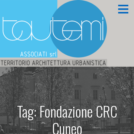
Passa
al
contenuto
Territorio Architettura Urbanistica
TAUTEMI ASSOCIATI S.R.L.
Tag: Fondazione CRC
Cuneo